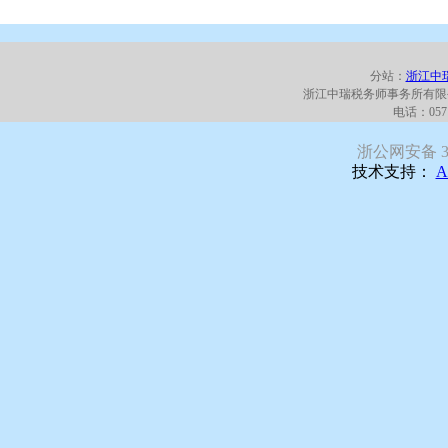
分站：
浙江中
浙江中瑞税务师事务所有限
电话：0571
浙公网安备 330
技术支持：