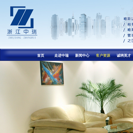
首页
走进中瑞
新闻中心
客户资源
诚聘英才