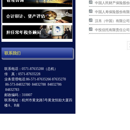
中国人民财产保险股份
中国人寿保险股份有限
汉帛（中国）有限公司
中投信托有限责任公司
联系我们
联系电话：0571-87635288（总机）
传 真：0571-87635228
业务受理电话:86-571-87635266 87635270
86-573-84832780 84832788 84832786
84832783
邮政编码：310007
联系地址：杭州市黄龙路5号黄龙恒励大厦四
楼A、B座