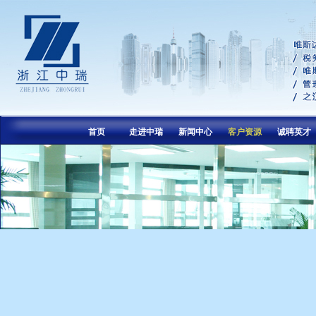
首页
走进中瑞
新闻中心
客户资源
诚聘英才