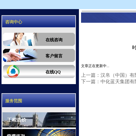
咨询中心
在线咨询
时
客户留言
文章正在更新中...
在线QQ
上一篇：汉帛（中国）有
下一篇：中化蓝天集团有
服务范围