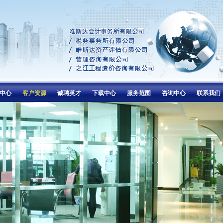
中心
客户资源
诚聘英才
下载中心
服务范围
咨询中心
联系我们