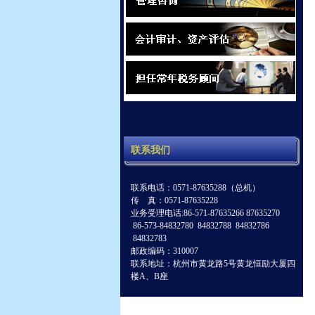
联系我们
联系电话：0571-87635288（总机）
传 真：0571-87635228
业务受理电话:86-571-87635266 87635270
86-573-84832780 84832788 84832786
84832783
邮政编码：310007
联系地址：杭州市黄龙路5号黄龙恒励大厦四
楼A、B座