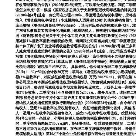
征收管理事项的公告》(2020年第4号)规定，可以享受免税优惠。我们二
该怎么申报? 答：根据《国家税务总局关于支持新型冠状病毒感染的肺炎
(2020年第4号)规定，你公司在办理2020年二季度增值税纳税申报时，
填入《增值税纳税申报表》(小规模纳税人适用)第12栏“其他免税销售额”、
应当填报《增值税减免税申报明细表》，填写时应准确选择减免税代码，准确
广东省从事服装零售业务的增值税小规模纳税人，按季进行增值税纳税申报。
照《财政部 税务总局关于支持个体工商户复工复业增值税政策的公告》(202
用减按1%征收率征收增值税的政策。请问我公司应当如何办理二季度增值税
持个体工商户复工复业等税收征收管理事项的公告》(2020年第5号)第三条
人减免增值税政策执行期限的公告》(2020年第24号)规定，你公司应当将
写在《增值税纳税申报表(小规模纳税人适用)》“应征增值税不含税销售额(
应纳税额按销售额的2%计算填写在《增值税纳税申报表(小规模纳税人适用
免税明细表》减税项目相应栏次。 具体来说，你公司在办理二季度增值税纳
[50.5/(1+1%)=50]的合计数50万元，填写在《增值税纳税申报表(小规
额(3%征收率)”，对应减征的增值税应纳税额1万元(50×2%=1)，填写在第
你公司应当将本期减征的增值税应纳税额填入《增值税减免税明细表》减税
项目代码，准确填写减税项目本期发生额等相应栏次。 3.我是上海一家按
用3%征收率，二季度预计不含税销售额为25万元，未开具发票，请问在二
政部 税务总局关于支持个体工商户复工复业增值税政策的公告》(2020年第
模纳税人减免增值税政策执行期限的公告》(2020年第24号)规定，自今年3
纳税人，适用3%征收率的应税销售收入，免征增值税;除湖北省外，其他
人，适用3%征收率的应税销售收入，减按1%征收率征收增值税。按照财税201
局4号公告第一条规定，小规模纳税人发生增值税应税销售行为，合计月销售额
的，季度销售额未超过30万元)的，免征增值税。 针对您提供的情况，二
额不超过30万元免征增值税政策。在办理二季度增值税纳税申报时，将销售
规模纳税人适用)》第10栏“小微企业免税销售额”(若你公司登记注册类型为