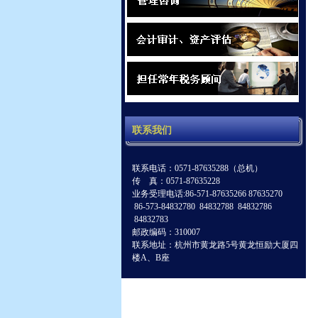
联系我们
联系电话：0571-87635288（总机）
传 真：0571-87635228
业务受理电话:86-571-87635266 87635270
86-573-84832780 84832788 84832786
84832783
邮政编码：310007
联系地址：杭州市黄龙路5号黄龙恒励大厦四
楼A、B座