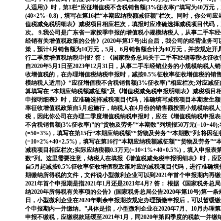
人适用)》时，第1栏“应征增值税不含税销售额(3%征收率)”填写为40万元
(40×2%=0.8)，填写在第16栏“本期应纳税额减征额”栏次。同时，你
值税减免税明细表》减税项目相应栏次，填报时应准确选择减税项目代码，
次。 9.我公司是广东省一家按季申报的增值税小规模纳税人，从事二手车
经销有关增值税政策的公告》(2020年第17号)出台后，我公司的经营业务可
策，预计4月销售额为10万元，5月、6月销售额合计为40万元，并按规定
行二季度增值税纳税申报? 答：《国家税务总局关于二手车经销等税收征收管理
自2020年5月1日至2023年12月31日，从事二手车经销业务的小规模纳税
收增值税的，在办理增值税纳税申报时，减按0.5%征收率征收增值税的销
模纳税人适用)》“应征增值税不含税销售额(3%征收率)”相应栏次;对应减
算填写在 “本期应纳税额减征额”及《增值税减免税申报明细表》减税项目
申报明细表》时，应准确选择减税项目代码，准确填写减税项目本期发生额等
率征收增值税政策自5月起施行，纳税人在4月份的销售额按照小规模纳税人
税，因此你公司在办理二季度增值税纳税申报时，应在《增值税纳税申报表(
不含税销售额(3%征收率)”的“货物及劳务”“本期数”列填报50万元(=10+40
(=50×3%)，填写在第15行“本期应纳税额”“货物及劳务”“本期数”列;将因
(=10×2%+40×2.5%)，填写在第16行“本期应纳税额减征额”“货物及劳
减税项目相应栏次;实际应纳税额0.3万元(=10×1%+40×0.5%)，填入申报
数”列。这里需要注意，纳税人在填报《增值税减免税申报明细表》时，应区
自5月起减按0.5%征收率征收增值税政策对应的减税项目代码，进行准确填报
期缴纳所得税的文件，文件说小型微利企业可以到2021年首个申报期内再
2021年首个申报期是指2021年1月还是2021年4月? 答： 根据《国家税
纳2020年所得税有关事项的公告》(国家税务总局公告2020年第10号)第一条规定：
日，小型微利企业在2020年剩余申报期按规定办理预缴申报后，可以暂缓缴
个申报期内一并缴纳。”具体是指，小型微利企业在2020年7月、10月办
申报不缴税，应缴税款延缓至2021年1月，同2020年第四季度的税款一并缴