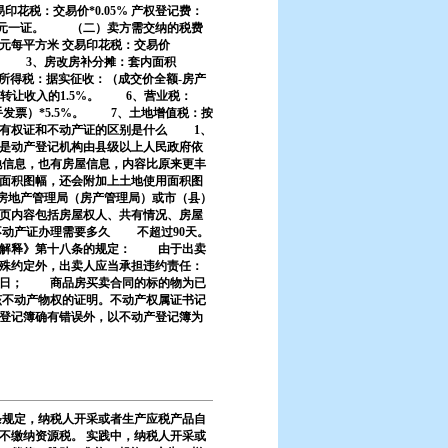
税：交易价*0.05% 产权登记费：
：5元一证。 （二）卖方需交纳的税费
元每平方米 交易印花税：交易价
）。 3、房改房补分摊：套内面积
个人所得税：据实征收：（成交价全额-房产
转让收入的1.5%。 6、营业税：
手发票）*5.5%。 7、土地增值税：按
所有权证和不动产证的区别是什么 1、
是动产登记机构由县级以上人民政府依
信息，也有房屋信息，内容比原来更丰
面积图幅，还会附加上土地使用面积图
房地产管理局（房产管理局）或市（县）
页内容包括房屋权人、共有情况、房屋
动产证办理需要多久 不超过90天。
的解释》第十八条的规定： 由于出卖
殊约定外，出卖人应当承担违约责任：
0日； 商品房买卖合同的标的物为已
该不动产物权的证明。不动产权属证书记
登记簿确有错误外，以不动产登记簿为
条规定，纳税人开采或者生产应税产品自
不缴纳资源税。 实践中，纳税人开采或