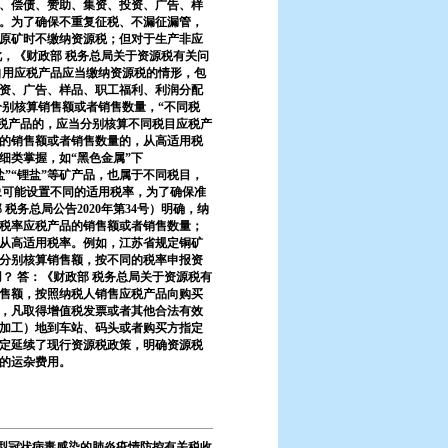
、偿债、赞助、集资、投资、广告、样
。为了确保不重复征税、不漏征漏管，
原矿时不缴纳资源税；但对于生产非应
，《财政部 税务总局关于资源税有关问
人自用应税产品应当缴纳资源税的情形，包
资、广告、样品、职工福利、利润分配
分别核算销售额或者销售数量，“不同税
应税产品的，应当分别核算不同税目应税产
的销售额或者销售数量的，从高适用税
细类掌握，如“黑色金属”下
“镁盐”“锂盐”等矿产品，也属于不同税目，
象可能设置不同的适用税率，为了确保准
务总局公告2020年第34号）明确，纳
税率应税产品的销售额或者销售数量；
从高适用税率。例如，江苏省规定铜矿
要分别核算销售额，按不同的税率申报资
？ 答：《财政部 税务总局关于资源税有
售额，按照纳税人销售应税产品向购买
，凡取得增值税发票或者其他合法有效
加工）地到车站、码头或者购买方指定
定延续了现行资源税政策，明确资源税
的运杂费用。
新型冠状病毒感染的肺炎疫情防控有关税收