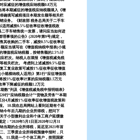
，对应减征的增值税应纳税额0.8万元
公司应当将本期减征的增值税应纳税额填入《增
准确填写减税项目本期发生额等相关栏
经销业务。《财政部 税务总局关于二手车
以适用减按0.5%征收率征收增值税政
开具二手车销售统一发票，请问应当如何进
事项的公告》(2020年第9号)规定，
人销售其收购的二手车，减按0.5%征收率征
售额应当填写在《增值税纳税申报表(小规
征的增值税应纳税额，按销售额的2.5%计
相应栏次。纳税人在填报《增值税减免税
相关栏次。 考虑到上述减按0.5%征收
复工复业政策可减按1%征收率征收增值
小规模纳税人适用)》第1行“应征增值税
);将按3%征收率计算的应纳税额1.5万元
征收率下降减征的税额1.2万元
务”“本期数”列及《增值税减免税申报明细表》
表第20行“应纳税额合计”“货物及劳务”“本期
分4月减按1%征收率征收增值税政策和
。 10.我在总局网站上看到近期有个延
缴纳今年后几期的企业所得税，想问下
务总局关于小型微利企业和个体工商户延缓缴
“2020年5月1日至2020年12月31
纳当期的企业所得税，延迟至2021年首
理第二、三季度企业所得税预缴申报时，只
纳。 11.我是一个个体工商户，按照国家