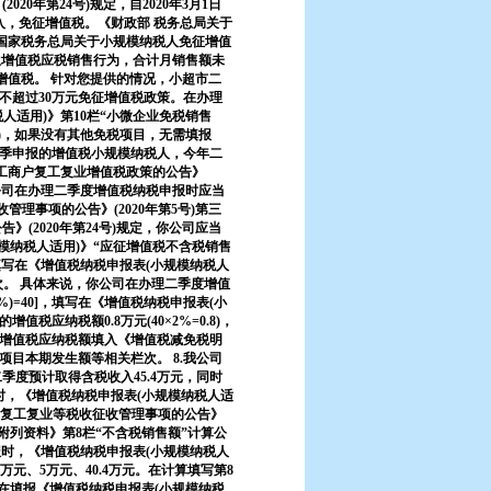
0年第24号)规定，自2020年3月1日
入，免征增值税。《财政部 税务总局关于
和《国家税务总局关于小规模纳税人免征增值
发生增值税应税销售行为，合计月销售额未
征增值税。 针对您提供的情况，小超市二
不超过30万元免征增值税政策。在办理
人适用)》第10栏“小微企业免税销售
”)，如果没有其他免税项目，无需填报
按季申报的增值税小规模纳税人，今年二
体工商户复工复业增值税政策的公告》
我公司在办理二季度增值税纳税申报时应当
理事项的公告》(2020年第5号)第三
(2020年第24号)规定，你公司应当
模纳税人适用)》“应征增值税不含税销售
填写在《增值税纳税申报表(小规模纳税人
次。 具体来说，你公司在办理二季度增值
%)=40]，填写在《增值税纳税申报表(小
税应纳税额0.8万元(40×2%=0.8)，
的增值税应纳税额填入《增值税减免税明
目本期发生额等相关栏次。 8.我公司
度预计取得含税收入45.4万元，同时
时，《增值税纳税申报表(小规模纳税人适
户复工复业等税收征收管理事项的公告》
)附列资料》第8栏“不含税销售额”计算公
申报时，《增值税纳税申报表(小规模纳税人
万元、5万元、40.4万元。在计算填写第8
0]。在填报《增值税纳税申报表(小规模纳税