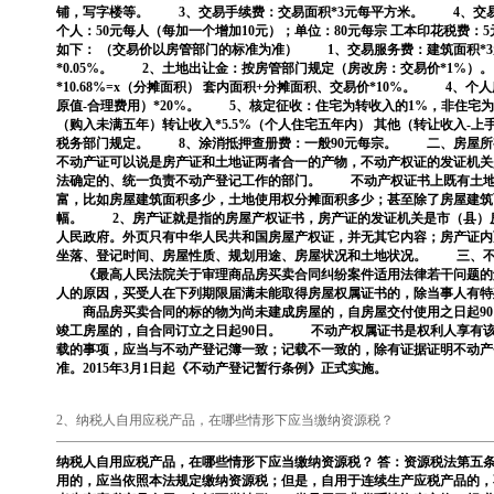
铺，写字楼等。 3、交易手续费：交易面积*3元每平方米。 4、交易印花
个人：50元每人（每加一个增加10元）；单位：80元每宗 工本印花税费
如下： （交易价以房管部门的标准为准） 1、交易服务费：建筑面积*3
*0.05%。 2、土地出让金：按房管部门规定（房改房：交易价*1%
*10.68%=x（分摊面积） 套内面积+分摊面积、交易价*10%。 4、
原值-合理费用）*20%。 5、核定征收：住宅为转收入的1%，非住宅为
（购入未满五年）转让收入*5.5%（个人住宅五年内） 其他（转让收入-上
税务部门规定。 8、涂消抵押查册费：一般90元每宗。 二、房屋
不动产证可以说是房产证和土地证两者合一的产物，不动产权证的发证机关
法确定的、统一负责不动产登记工作的部门。 不动产权证书上既有土地
富，比如房屋建筑面积多少，土地使用权分摊面积多少；甚至除了房屋建筑
幅。 2、房产证就是指的房屋产权证书，房产证的发证机关是市（县）
人民政府。外页只有中华人民共和国房屋产权证，并无其它内容；房产证内
坐落、登记时间、房屋性质、规划用途、房屋状况和土地状况。 三、不
《最高人民法院关于审理商品房买卖合同纠纷案件适用法律若干问题
人的原因，买受人在下列期限届满未能取得房屋权属证书的，除当事人有特
商品房买卖合同的标的物为尚未建成房屋的，自房屋交付使用之日起9
竣工房屋的，自合同订立之日起90日。 不动产权属证书是权利人享有
载的事项，应当与不动产登记簿一致；记载不一致的，除有证据证明不动产
准。2015年3月1日起《不动产登记暂行条例》正式实施。
2、纳税人自用应税产品，在哪些情形下应当缴纳资源税？
纳税人自用应税产品，在哪些情形下应当缴纳资源税？ 答：资源税法第五
用的，应当依照本法规定缴纳资源税；但是，自用于连续生产应税产品的，