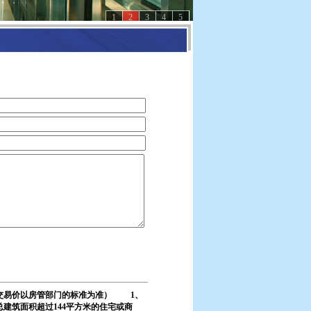
1
2
3
4
5
交易价以房管部门的标准为准） 1、
总建筑面积超过144平方米的住宅或商