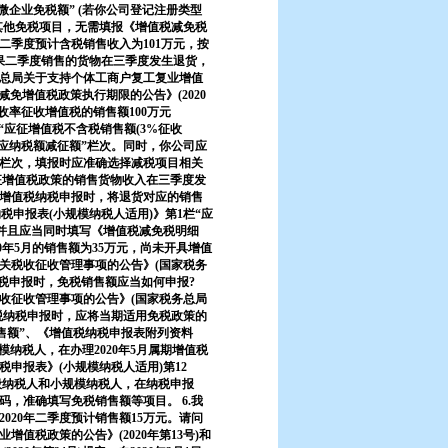
栏“小微企业免税额” (若你公司登记注册类型
有其他免税项目，无需填报《增值税减免税
二季度预计含税销售收入为101万元，按
果二季度销售的货物在三季度发生退货，
务总局关于支持个体工商户复工复业增值
减免增值税政策执行期限的公告》(2020
收率征收增值税的销售额100万元
1栏“应征增值税不含税销售额(3%征收
“本期应纳税额减征额”栏次。同时，你公司应
栏次，填报时应准确选择减税项目相关
征增值税政策的销售货物收入在三季度发
增值税纳税申报时，将退货对应的销售
税申报表(小规模纳税人适用)》第1栏“应
次，并且应当同时填写《增值税减免税明细
0年5月的销售额为35万元，尚未开具增值
关税收征收管理事项的公告》(国家税务
纳税申报时，免税销售额应当如何申报?
收征收管理事项的公告》(国家税务总局
增值税纳税申报时，应将当期适用免税政策的
销售额”、《增值税纳税申报表附列资料
模纳税人，在办理2020年5月属期增值税
申报表》(小规模纳税人适用)第12
一般纳税人和小规模纳税人，在纳税申报
，准确填写免税销售额等项目。 6.我
20年二季度预计销售额15万元。请问
值税政策的公告》(2020年第13号)和