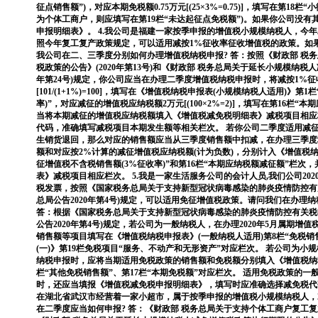
征点销售额”)，对应本期免税额0.75万元[(25×3%=0.75)]，填写在第18
为个体工商户，则应填写在第19栏“未达起征点免税额”)。如果你公司没
申报明细表》。 4.我公司是福建一家按季申报的增值税小规模纳税人，今年
照今年复工复产政策规定，可以适用减按1%征收率征收增值税的政策。如
我公司在二、三季度分别如何办理增值税纳税申报? 答：按照《财政部 税
税政策的公告》(2020年第13号)和《财政部 税务总局关于延长小规模纳税人
年第24号)规定，你公司应当在办理二季度增值税纳税申报时，将减按1%征
[101/(1+1%)=100]，填写在《增值税纳税申报表(小规模纳税人适用)》第
率)”，对应减征的增值税应纳税额2万元[(100×2%=2)]，填写在第16栏
当将本期减征的增值税应纳税额填入《增值税减免税明细表》减税项目相应
代码，准确填写减税项目本期发生额等相关栏次。 若你公司二季度适用减
生销货退回，那么对应的销售额应当从三季度销售额中扣减，在办理三季度
额和对应按2%计算的减征增值税应纳税额(计为负数)，分别计入《增值税纳
征增值税不含税销售额(3%征收率)”和第16栏“本期应纳税额减征额”栏
表》减税项目相应栏次。 5.我是一家生活服务公司的会计人员,我们公司202
税发票，按照《国家税务总局关于支持新型冠状病毒感染的肺炎疫情防控有
总局公告2020年第4号)规定，可以适用免征增值税政策。请问我们在办理
答：根据《国家税务总局关于支持新型冠状病毒感染的肺炎疫情防控有关税
公告2020年第4号)规定，若公司为一般纳税人，在办理2020年5月属期
销售额等项目填写在《增值税纳税申报表》(一般纳税人适用)第8栏“免税
(一)》第19栏免税项目“服务、不动产和无形资产”对应栏次。 若公司为小规
纳税申报时，应将当期适用免税政策的销售额和免税额分别填入《增值税纳税
栏“其他免税销售额”、第17栏“本期免税额”对应栏次。 适用免税政策的
时，还应当填报《增值税减免税申报明细表》，填写时应准确选择减免税代码
在湖北省武汉市经营着一家小超市，属于按季申报的增值税小规模纳税人，20
在二季度应当如何申报? 答：《财政部 税务总局关于支持个体工商户复工复业增