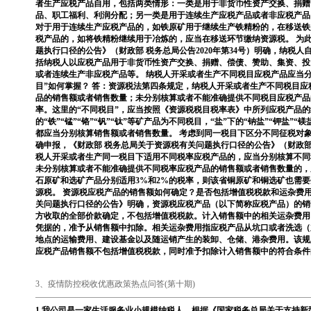
者生产应税产品自用，包括两类情形：一类是用于非货币性资产交换、捐赠
品、职工福利、利润分配；另一类是用于连续生产应税产品或者非应税产品
对于用于连续生产应税产品的，如铁原矿用于继续生产铁精粉的，在移送铁
税产品的，如将铁精粉继续用于冶炼的，应当在移送环节缴纳资源税。 为此
题执行口径的公告》（财政部 税务总局公告2020年第34号）明确，纳税
括纳税人以应税产品用于非货币性资产交换、捐赠、偿债、赞助、集资、投
或者连续生产非应税产品等。 纳税人开采或者生产不同税目应税产品应当
目”如何掌握？ 答：资源税法第四条规定，纳税人开采或者生产不同税目
品的销售额或者销售数量；未分别核算或者不能准确提供不同税目应税产品
率。这里的“不同税目”，应当按照《资源税税目税率表》中所列应税产品的
的“铁”“锰”“铬”“钒”“钛”等矿产品为不同税目，“盐”下的“钠盐”“钾盐”
都应当分别核算销售额或者销售数量。 考虑到同一税目下区分不同征税对
确申报，《财政部 税务总局关于资源税有关问题执行口径的公告》（财政部 税
税人开采或者生产同一税目下适用不同税率应税产品的，应当分别核算不同
未分别核算或者不能准确提供不同税率应税产品的销售额或者销售数量的，
石原矿和选矿产品分别适用3%和2%的税率，则该省铜原矿和铜选矿也需
源税。 资源税应税产品的销售额如何确定？是否包括增值税税款和运杂费用
关问题执行口径的公告》明确，资源税应税产品（以下简称应税产品）的销
方收取的全部价款确定，不包括增值税税款。计入销售额中的相关运杂费用
凭据的，准予从销售额中扣除。相关运杂费用指应税产品从坑口或者洗选（
地点的运输费用、建设基金以及随运销产生的装卸、仓储、港杂费用。该规
应税产品销售额不包括增值税税款，同时准予扣除计入销售额中的符合条件
3、疫情防控税收优惠政策热点问答(第十期)
1.我公司是一家生活服务业小规模纳税人，根据《国家税务总局关于支持