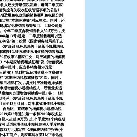
季度收入还没开增值税发票，请问二季度应
疫情防控有关税收征收管理事项的公告》
应将当期适用免税政策的销售额和免税额分别
第17栏“本期免税额”对应栏次。同时，还
填写免税销售额等项目。 2.我公司是
今年二季度含税销售收入50.5万元，按
0年第13号)规定，二季度销售额可以适
申报? 答：按照《国家税务总局关于支
和《财政部 税务总局关于延长小规模纳税
适用减按1%征收率征收增值税的销售额填
3%征收率)”相应栏次，对应减征的增值税
)》“本期应纳税额减征额”及《增值税减
税申报时，应当将销售额50万元
模纳税人适用)》第1栏“应征增值税不含税销售
16栏“本期应纳税额减征额”栏次。同时，
项目相应栏次，填报时应准确选择减税
季申报增值税小规模纳税人，经营业务适
季度如何办理增值税纳税申报? 答：《财
13号)和《财政部 税务总局关于延长小规
月1日至12月31日，对湖北省增值税小规模
省、自治区、直辖市的增值税小规模纳税
9第13号通知第一条和2019年税务总
未超过10万元(以1个季度为1个纳税期
季度可以适用增值税小规模纳税人季度销售
额25万元填写在《增值税纳税申报表(小
个体工商户，则应填写在第11栏“未达起