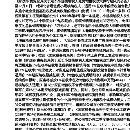
《财政部 税务总局关于延长小规模纳税人减免增值税政策执行期限的公告》(202
至12月31日，对湖北省增值税小规模纳税人，适用3%征收率的应税销售收
实施小微企业普惠性税收减免政策的通知》(财税〔2019〕13号)第一条
税政策有关征管问题的公告》(2019年第4号)第一条规定，小规模纳税人
超过10万元(以1个季度为1个纳税期的，季度销售额未超过30万元)的，免
季度的总体销售额预计在15万元左右，您可以适用小规模纳税人季度销售额
二季度增值税纳税申报时，将销售额填写在《增值税纳税申报表(小规模纳税
额”(若登记注册类型为个体工商户，则应填写在第11栏“未达起征点销售额
《增值税减免税申报明细表》。 7.我公司是在北京从事广告服务业的一家
季度预计销售收入为40.4万元(含税)，按照《财政部 税务总局关于支持个
(2020年第13号)规定，可以适用减按1%征收率征收增值税的政策。请问
如何申报? 答：按照《国家税务总局关于支持个体工商户复工复业等税收征收管
条和《财政部 税务总局关于延长小规模纳税人减免增值税政策执行期限的公告》
将适用减按1%征收率征收增值税的销售额填写在《增值税纳税申报表(小规
额(3%征收率)”相应栏次，对应减征的增值税应纳税额按销售额的2%计算
适用)》“本期应纳税额减征额”及《增值税减免税明细表》减税项目相应栏
税纳税申报时，应当将减按1%征收率征收增值税的销售额40万元[40.4/(1+1
规模纳税人适用)》第1栏“应征增值税不含税销售额(3%征收率)”，对应减征的增值
填写在第16栏“本期应纳税额减征额”栏次。同时，你公司应当将本期减征
细表》减税项目相应栏次，填报时应准确选择减税项目代码，准确填写减税项
是重庆市一家提供建筑服务的企业,属于按季申报的增值税小规模纳税人，二季
我公司期初结转的扣除项目还有5万元。请问我公司在办理二季度纳税申报
用)附列资料》应当如何计算填写? 答：《国家税务总局关于支持个体工商
(2020年第5号)第三条第二款规定，《增值税纳税申报表(小规模纳税人适用
式调整为：第8栏=第7栏÷(1+征收率)。 你公司在办理二季度增值税纳税
适用)附列资料》第1栏至第7栏依次填报5万元、0万元、5万元、0万元、45.4
栏时，计算公式中的征收率为1%，第8栏应填写40万元[40.4÷(1+1%)=4