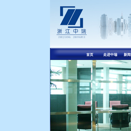
首页
走进中瑞
新闻