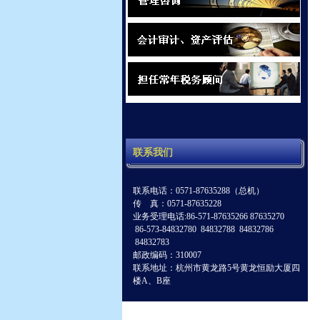
联系我们
联系电话：0571-87635288（总机）
传 真：0571-87635228
业务受理电话:86-571-87635266 87635270
86-573-84832780 84832788 84832786
84832783
邮政编码：310007
联系地址：杭州市黄龙路5号黄龙恒励大厦四
楼A、B座