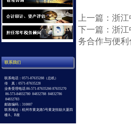
上一篇：浙江
下一篇：浙江
务合作与便利
联系我们
联系电话：0571-87635288（总机）
传 真：0571-87635228
业务受理电话:86-571-87635266 87635270
86-573-84832780 84832788 84832786
84832783
邮政编码：310007
联系地址：杭州市黄龙路5号黄龙恒励大厦四
楼A、B座