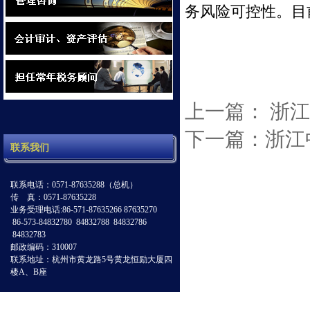
务风险可控性。目
上一篇： 浙
下一篇：浙江
联系我们
联系电话：0571-87635288（总机）
传 真：0571-87635228
业务受理电话:86-571-87635266 87635270
86-573-84832780 84832788 84832786
84832783
邮政编码：310007
联系地址：杭州市黄龙路5号黄龙恒励大厦四
楼A、B座