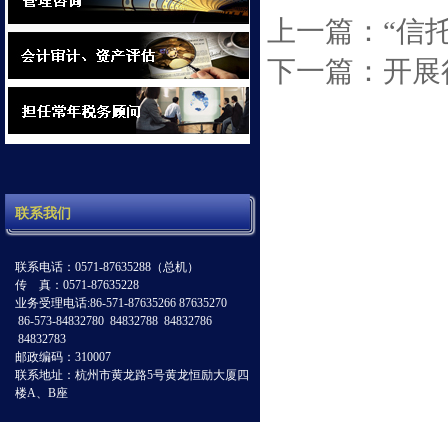
上一篇：“信
下一篇：开展
联系我们
联系电话：0571-87635288（总机）
传 真：0571-87635228
业务受理电话:86-571-87635266 87635270
86-573-84832780 84832788 84832786
84832783
邮政编码：310007
联系地址：杭州市黄龙路5号黄龙恒励大厦四
楼A、B座