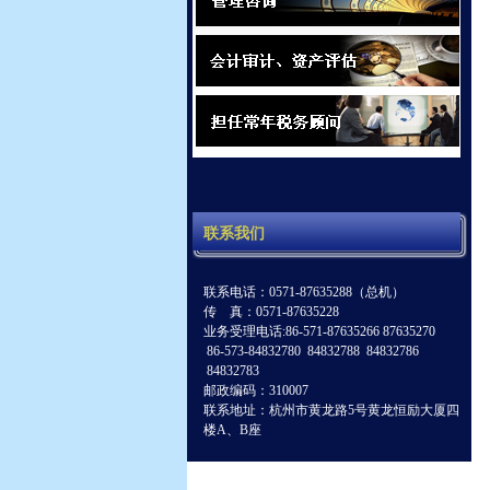
联系我们
联系电话：0571-87635288（总机）
传 真：0571-87635228
业务受理电话:86-571-87635266 87635270
86-573-84832780 84832788 84832786
84832783
邮政编码：310007
联系地址：杭州市黄龙路5号黄龙恒励大厦四
楼A、B座