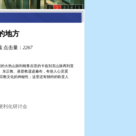
1
2
3
4
5
的地方
瑞
点击量：
2267
疆的火热山脉到格鲁吉亚的卡兹别克山脉再到亚
教、东正教、基督教遗迹遍布，有使人心灵震
宗教文化的神秘性；这里还有独特的欧亚人
与便利化研讨会