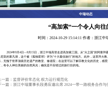
中瑞动态
“高加索”一个令人向往
时间：2024-10-29 15:14:11
作者：浙江中
2024年
9
月
4
日—
9
月
15
日，浙江中瑞高管走进高加索三国。从“火之国”的阿塞拜
美尼亚的塞凡湖，这个被《孤独星球》评为“十大最佳旅行”的地方。此外，这里拜火
撼，无愧于世界顶级历史遗产的教堂、修道院；在这里可以了解宗教文化的历史，感受
文，有令人神往美丽的自然风光；确实是不应错过的旅行目的地。
上一篇：监督评价常态化 权力运行规范化
下一篇：浙江中瑞董事长段勇应邀出席 2024一带一路税务合作