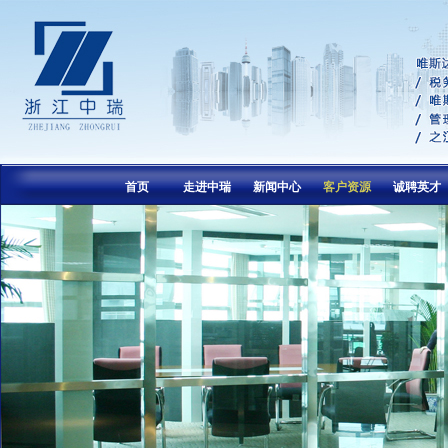
首页
走进中瑞
新闻中心
客户资源
诚聘英才