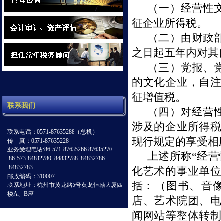
（一）经营性
征企业所得税。
（二）由财政
之日起五年内对其
（三）党报、
的文化企业，自
征增值税。
联系我们
（四）对经营
涉及的企业所得
联系电话：0571-87635288（总机）
现行规定的享受相
传 真：0571-87635228
业务受理电话:86-571-87635266 87635270
上述所称“经
86-573-84832780 84832788 84832786
84832783
化艺术的事业单
邮政编码：310007
括：（图书、音
联系地址：杭州市黄龙路5号黄龙恒励大厦四
楼A、B座
店、艺术院团、
闻网站等整体转