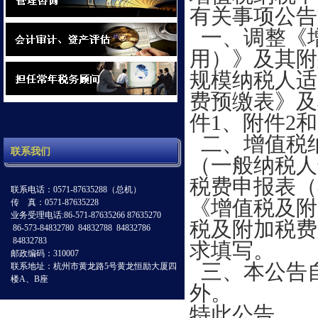
有关事项公告
一、调整《
用）》及其附
规模纳税人适
费预缴表》及
件1、附件2
二、增值税
联系我们
（一般纳税人
税费申报表（
联系电话：0571-87635288（总机）
《增值税及附
传 真：0571-87635228
业务受理电话:86-571-87635266 87635270
税及附加税费
86-573-84832780 84832788 84832786
84832783
求填写。
邮政编码：310007
三、本公告自
联系地址：杭州市黄龙路5号黄龙恒励大厦四
楼A、B座
外。
特此公告。