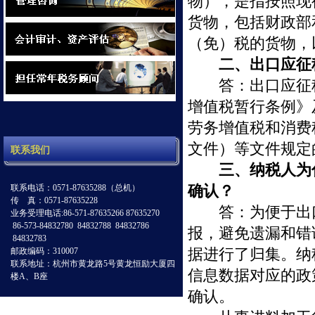
物），是指按照现
货物，包括财政部
（免）税的货物，
二、出口应征
答：出口应征税
增值税暂行条例》
劳务增值税和消费
文件）等文件规定
联系我们
三、纳税人为
确认？
联系电话：0571-87635288（总机）
传 真：0571-87635228
答：为便于出口
业务受理电话:86-571-87635266 87635270
86-573-84832780 84832788 84832786
报，避免遗漏和错
84832783
据进行了归集。纳
邮政编码：310007
联系地址：杭州市黄龙路5号黄龙恒励大厦四
信息数据对应的政
楼A、B座
确认。