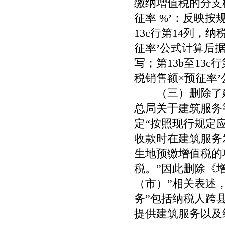
缴纳增值税的分支
征率
%
’：反映按
13c
行第
14
列，纳
征率’公式计算后据
写；第
13b
至
13c
行
税销售额×预征率
（三）删除了建筑
总局关于建筑服务
定“按照现行规定
收款时在建筑服务
生地预缴增值税的
税。”因此删除《
（市）”相关表述
务”包括纳税人跨
提供建筑服务以及